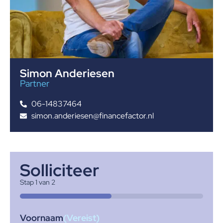
Simon Anderiesen
Partner
06-14837464
simon.anderiesen@financefactor.nl
Solliciteer
Stap
1
van
2
50%
Voornaam
(Vereist)