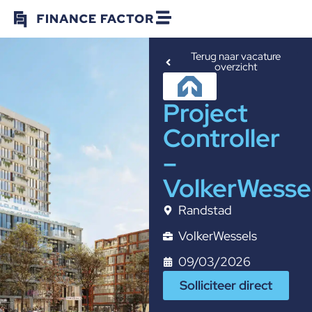
Terug naar vacature
overzicht
Project
Controller
–
VolkerWesse
Randstad
VolkerWessels
09/03/2026
Solliciteer direct