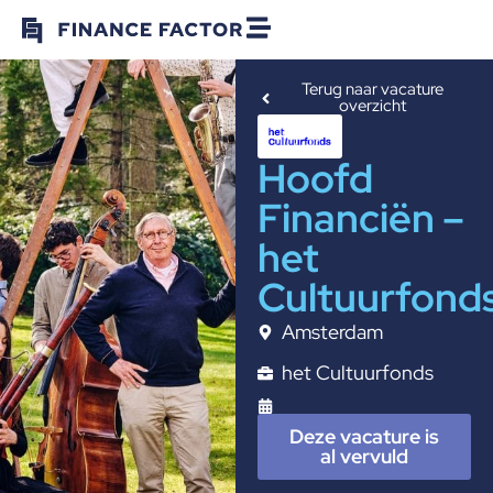
Terug naar vacature
overzicht
Hoofd
Financiën –
het
Cultuurfond
Amsterdam
het Cultuurfonds
Deze vacature is
al vervuld